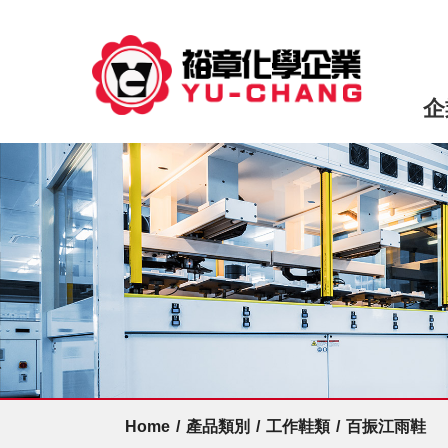
企
Home
/
產品類別
/
工作鞋類
/
百振江雨鞋