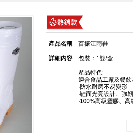
百振江雨鞋
包裝：1雙/盒
產品特色:
適合食品工廠及餐飲
‧防水耐磨不易變形
‧鞋面光亮設計、強
‧100%高級塑膠、