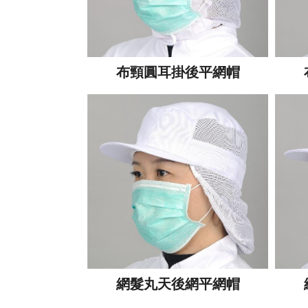
布頸圓耳掛後平網帽
網髮丸天後網平網帽