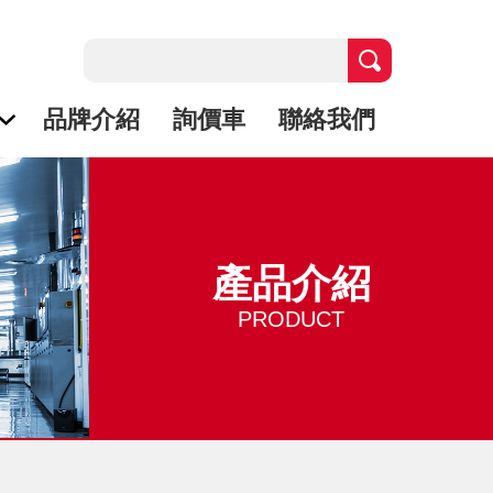
品牌介紹
詢價車
聯絡我們
產品介紹
PRODUCT