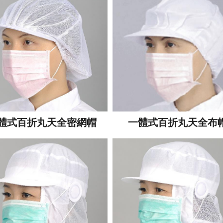
體式百折丸天全密網帽
一體式百折丸天全布