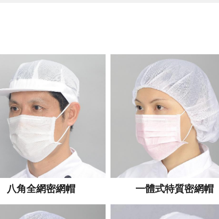
八角全網密網帽
一體式特質密網帽