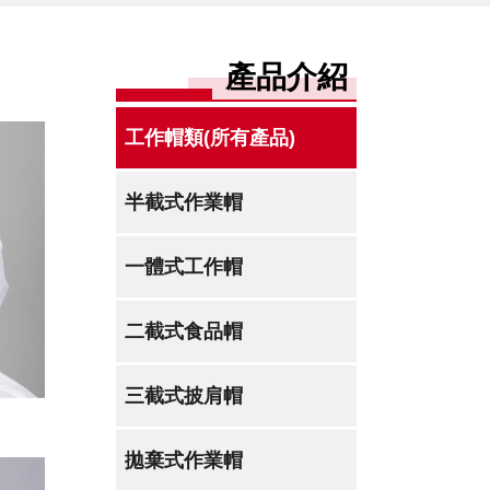
產品介紹
工作帽類(所有產品)
半截式作業帽
一體式工作帽
二截式食品帽
三截式披肩帽
拋棄式作業帽