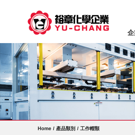
企
Home
/
產品類別
/
工作帽類