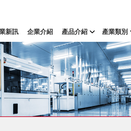
業新訊
企業介紹
產品介紹
產業類別