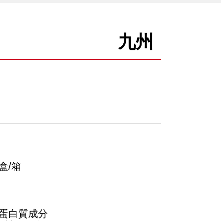
九州
盒/箱
無蛋白質成分