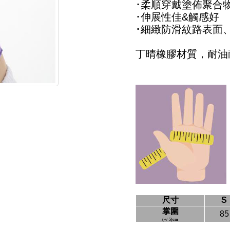
･柔順穿戴塗佈聚合
･伸展性佳&觸感好
･細緻防滑紋路表面
丁晴橡膠材質，耐油
尺寸
S
掌圍
85
(+/-5)cm