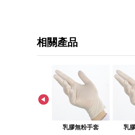
相關產品
州四層護目面罩式
乳膠無粉手套
乳
口罩(非醫用)