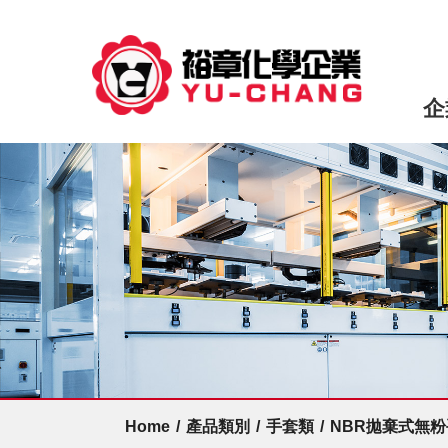
企
Home
/
產品類別
/
手套類
/
NBR拋棄式無