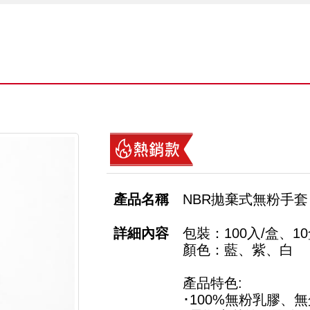
NBR拋棄式無粉手套
包裝：100入/盒、10
顏色：藍、紫、白
產品特色:
･100%無粉乳膠、