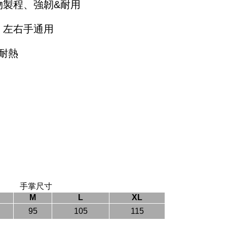
物製程、強韌&耐用
、左右手通用
耐熱
手掌尺寸
M
L
XL
95
105
115