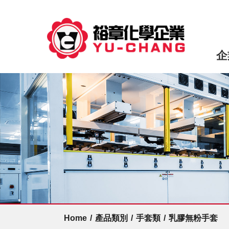
企
Home
/
產品類別
/
手套類
/
乳膠無粉手套