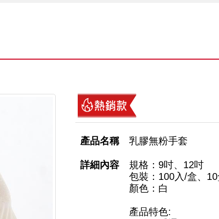
乳膠無粉手套
規格：9吋、12吋
包裝：100入/盒、10
顏色：白
產品特色: