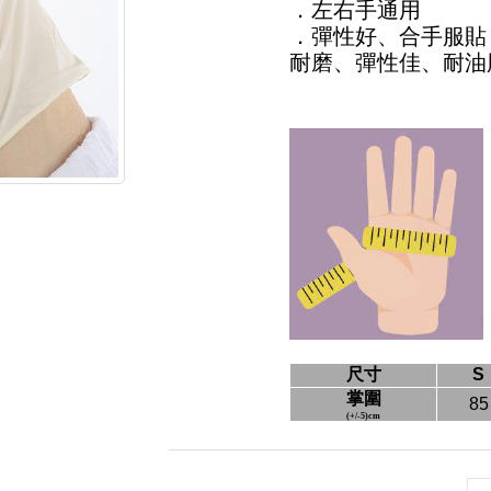
．左右手通用
．彈性好、合手服貼
耐磨、彈性佳、耐油
尺寸
S
掌圍
85
(+/-5)cm