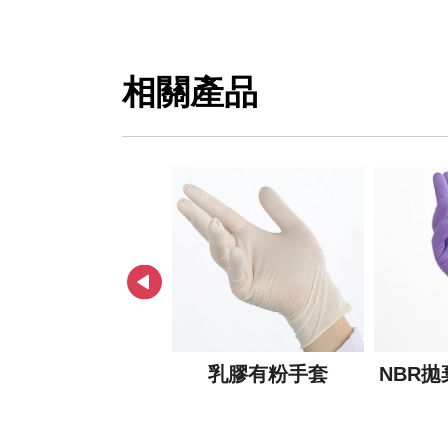
相關產品
NIGOOD三層綁帶
乳膠有粉手套
NBR
生活口罩(非醫用)