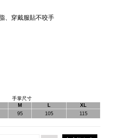
脂、穿戴服貼不咬手
手掌尺寸
M
L
XL
95
105
115