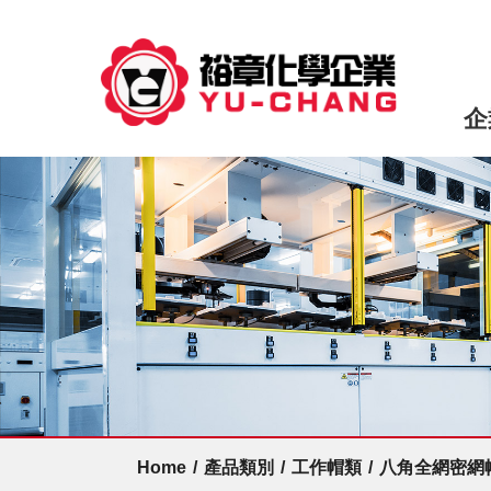
企
Home
/
產品類別
/
工作帽類
/
八角全網密網