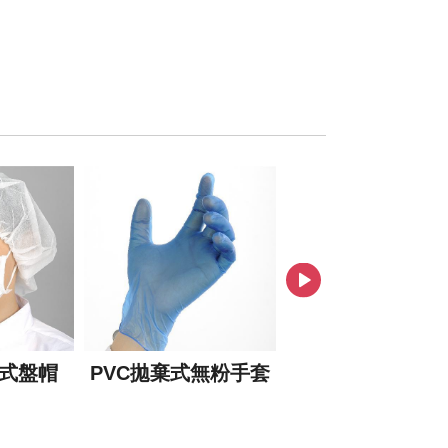
式盤帽
PVC拋棄式無粉手套
隔熱布手套(牛仔