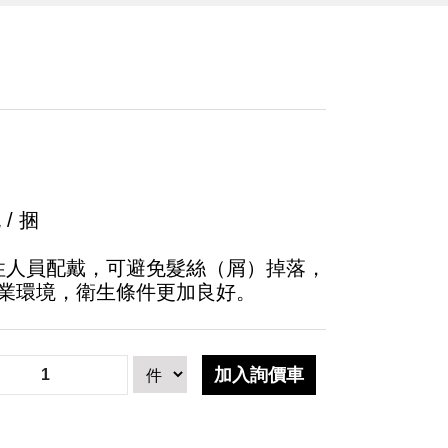
/ 捆
性人員配戴，可避免髮絲（屑）掉落，
業環境，衛生條件更加良好。