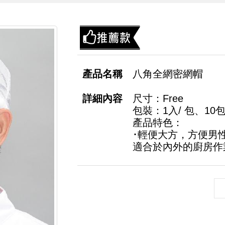
八角全網密網帽
尺寸：Free
包裝：1入/ 包、10包 
產品特色：
･輕便大方，方便男
適合於內外的廚房作