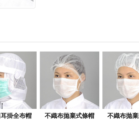
圓耳掛全布帽
不織布拋棄式條帽
不織布拋棄