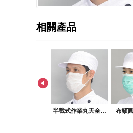
相關產品
帽緣露臉無塵披肩
半截式作業丸天全布
布頸
帽
TC帽