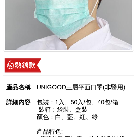
UNIGOOD三層平面口罩(非醫用)
包裝：1入、50入/包、40包/箱
裝箱：袋裝、盒裝
顏色：白、藍、紅、綠
產品特色: