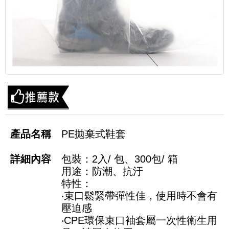
PE拋棄式鞋套
包裝：2入/ 包、300包/ 箱
用途：防潮、抗汙
特性：
‧束口鬆緊帶彈性佳，使用時不會有
壓迫感
‧CPE環保束口袖套屬一次性衛生用