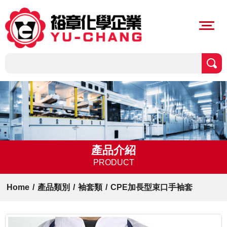
產品介紹
PRODUCT
Home
/
產品類別
/
袖套類
/
CPE加長型束口手袖套