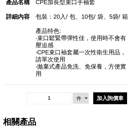
CPE加長型束口手袖套
包裝：20入/ 包、10包/ 袋、5袋/ 箱
產品特色:
‧束口鬆緊帶彈性佳，使用時不會有
壓迫感
‧CPE束口袖套屬一次性衛生用品，
請單次使用
‧拋棄式產品免洗、免保養，方便實
用
相關產品