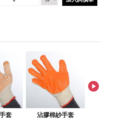
手套
沾膠棉紗手套
雙色手套