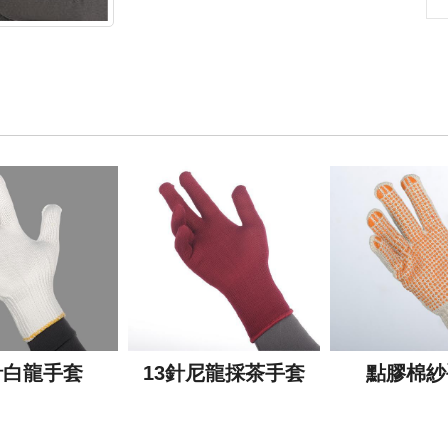
針白龍手套
13針尼龍採茶手套
點膠棉紗