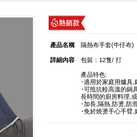
隔熱布手套(牛仔布)
包裝：12隻/ 打
產品特色:
･適用於家庭用爐具,
･可抵抗較高溫的鍋具
長時間的廚房料理,
･加長,隔熱,防燙,防
･免於燒燙手心手臂