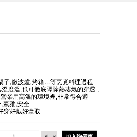
鍋子,微波爐,烤箱…等烹煮料理過程
溫度溫,也可徹底隔除熱蒸氣的穿透 ,
或營業用高溫的環境裡,非常得合適
滑,素雅,安全
,好穿好戴好拿取