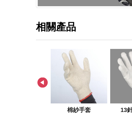
相關產品
棉紗手套
13
男式鬍鬚帽