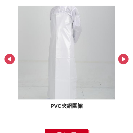
PVC夾網圍裙