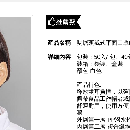
雙層頭戴式平面口罩(
包裝：50入/ 包、40
裝箱：袋裝、盒裝
顏色:白色
產品特色:
釋放雙耳負擔，以彈
佩帶食品工作帽者或
舒適耐用，使用方便
濺
外層第一層 PP潑
內層第二層 複合纖