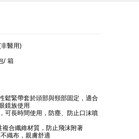
非醫用)
包/ 箱
性鬆緊帶套於頭部與頸部固定，適合
眼鏡族使用
，可長時間使用，防塵、防止口沫噴
水性複合纖維材質，防止飛沫附著
維不織布，親膚舒適