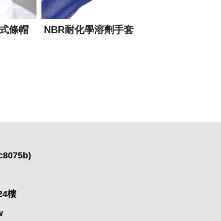
式條帽
NBR耐化學溶劑手套
棉指套
c8075b)
24樓
w