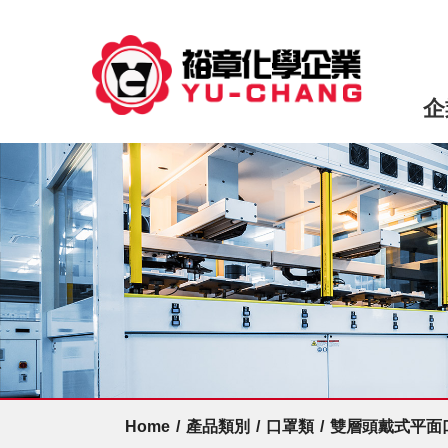
企
Home
/
產品類別
/
口罩類
/
雙層頭戴式平面口