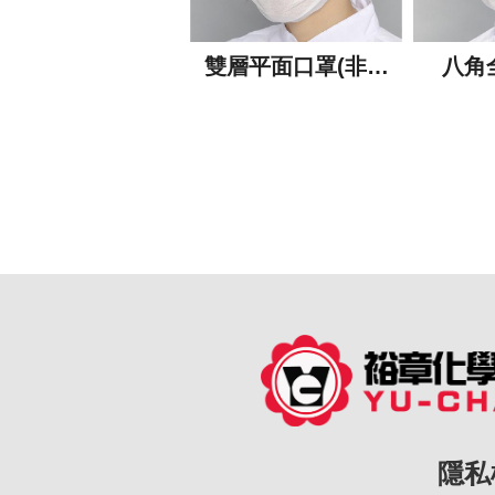
雙層平面口罩(非醫
八角
男式鬍鬚帽
用)
隱私